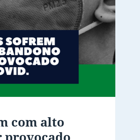
m com alto
r provocado