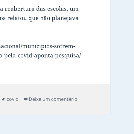
a reabertura das escolas, um
os relatou que não planejava
nacional/municipios-sofrem-
-pela-covid-aponta-pesquisa/
Tags
em Municípios sofrem co
covid
Deixe um comentário